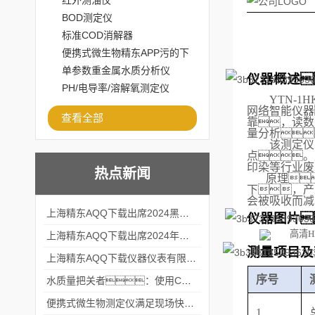
红外测油仪
BOD测定仪
标准COD消解器
便携式微生物精东APP污的下
载安装
单参数重金属水质分析仪
仪器概述
PH/电导率/溶解氧测定仪
Y
TN-1
H
网络智能仪器
查看全部
靠
，
读数
量
分析
该测定仪
点。
印染等行业废
热点新闻
原理
下，产
会被吸收而减
上海精东AQQ下载出席2024黑龙江仪商年度峰会
仪器图片
上海精东AQQ下载出席2024年第六届华南科学仪器联盟大学堂行业年会
测量项目及
上海精东AQQ下载仪器仪表有限公司参加2024 广东生物医学工程学会精密仪器分会
序号
水质量把关者：使用COD氨氮快速测定仪确保安全标准
便携式微生物测定仪满足现场快速检测的需求
1