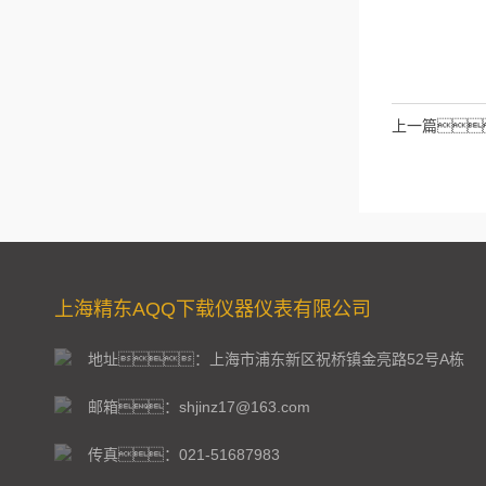
请输入计算结
拉伯数字）
如：三加
上一篇
上海精东AQQ下载仪器仪表有限公司
地址：上海市浦东新区祝桥镇金亮路52号A栋
邮箱：shjinz17@163.com
传真：021-51687983