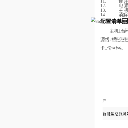
11.
使
12.
电
13.
主
14.
消解
配置清单

主机1台
源线2根
卡1份。
产
品：