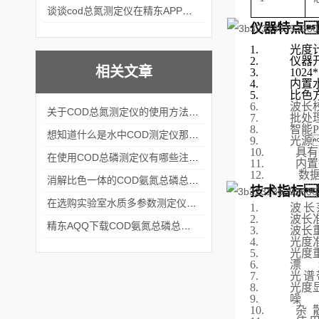
谈谈cod总氮测定仪在精东APP黄页网站中的应用案例
仪器特点
1.
光度
2.
仪器
相关文章
3.
1024
4.
内置
5.
比色
6.
波长
关于COD总氮测定仪的使用方法看完本篇你就知道了
7.
批处理
8.
智能
想知道什么是水中COD测定仪那就不要错过本篇
9.
光源
10.
具有
在使用COD总磷测定仪有哪些注意事项呢
11.
内置
12.
数据
消解比色一体的COD氨氮总磷总氮测定仪|上海精东AQQ下载
技术指标
在选购实验室水质多参数测定仪时要考虑这几个关键问题
1.
波长
2.
波长准
精东AQQ下载COD氨氮总磷总氮测定仪能用在哪些地方呢
3.
波长重
4.
光度准
5.
光度重
6.
漂
7.
光谱
8.
光度显
9.
噪
10.
杂