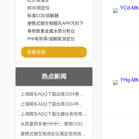
红外测油仪
BOD测定仪
标准COD消解器
便携式微生物精东APP污的下
载安装
单参数重金属水质分析仪
PH/电导率/溶解氧测定仪
查看全部
热点新闻
上海精东AQQ下载出席2024黑龙江仪商年度峰会
上海精东AQQ下载出席2024年第六届华南科学仪器联盟大学堂行业年会
上海精东AQQ下载仪器仪表有限公司参加2024 广东生物医学工程学会精密仪器分会
水质量把关者：使用COD氨氮快速测定仪确保安全标准
便携式微生物测定仪满足现场快速检测的需求