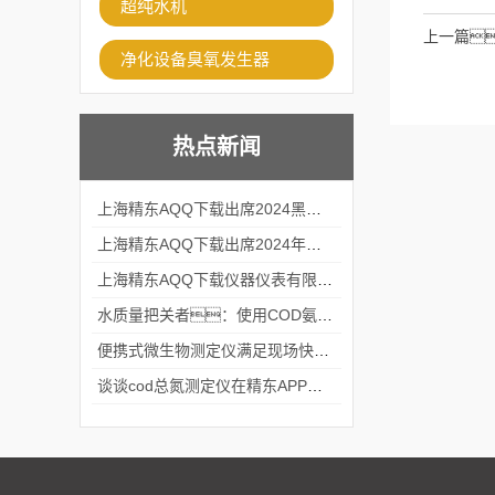
超纯水机
上一篇
净化设备臭氧发生器
热点新闻
上海精东AQQ下载出席2024黑龙江仪商年度峰会
上海精东AQQ下载出席2024年第六届华南科学仪器联盟大学堂行业年会
上海精东AQQ下载仪器仪表有限公司参加2024 广东生物医学工程学会精密仪器分会
水质量把关者：使用COD氨氮快速测定仪确保安全标准
便携式微生物测定仪满足现场快速检测的需求
谈谈cod总氮测定仪在精东APP黄页网站中的应用案例