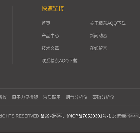
快速链接
首页
关于精东AQQ下载
产品中心
新闻动态
技术文章
在线留言
联系精东AQQ下载
析仪
原子力显微镜
液质联用
烟气分析仪
碳硫分析仪
GHTS RESERVED
备案号：沪ICP备76520301号-1
总流量：