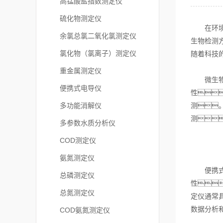
高锰酸盐指数测定仪
硫化物测定仪
在环境监
余氯总氯二氧化氯测定仪
生物检测
氯化物（氯离子）测定仪
随着科技
重金属测定仪
微生物测
便携式电导仪
性
多功能消解仪
测
测
多参数水质分析仪
COD测定仪
氨氮测定仪
便携式微
总磷测定仪
性
总氮测定仪
定仪通常
数据分析
COD氨氮测定仪