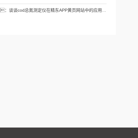
：
谈谈cod总氮测定仪在精东APP黄页网站中的应用案例