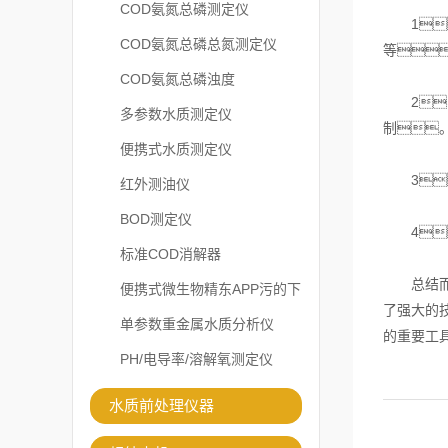
COD氨氮总磷测定仪
1
COD氨氮总磷总氮测定仪
等
COD氨氮总磷浊度
2、
多参数水质测定仪
制
便携式水质测定仪
3
红外测油仪
BOD测定仪
4
标准COD消解器
总结而言
便携式微生物精东APP污的下
了强大的
载安装
单参数重金属水质分析仪
的重要工
PH/电导率/溶解氧测定仪
水质前处理仪器