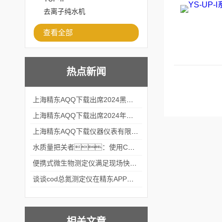
去离子纯水机
查看全部
热点新闻
上海精东AQQ下载出席2024黑龙江仪商年度峰会
上海精东AQQ下载出席2024年第六届华南科学仪器联盟大学堂行业年会
上海精东AQQ下载仪器仪表有限公司参加2024 广东生物医学工程学会精密仪器分会
水质量把关者：使用COD氨氮快速测定仪确保安全标准
便携式微生物测定仪满足现场快速检测的需求
谈谈cod总氮测定仪在精东APP黄页网站中的应用案例
相关文章