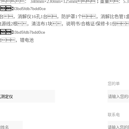
寸
：
340
mm×230mm×1
25
mm
；
重量
：5.3
单：
1台，消解仪16孔1台，防护罩1个，消解比色管
1
电源线
2
根，清洁布1块，说明书/合格证/保修卡1份
：
枪，锂电池
您的单
：
位：
联系电
：
话：