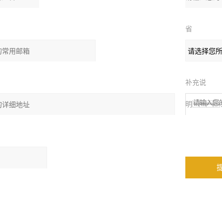
省
份：
补充说
：
明
：
算结果（填写阿