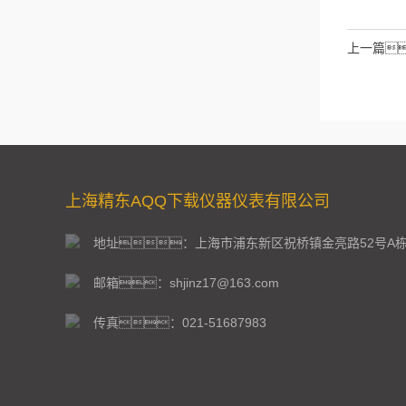
拉伯数字
如：
上一篇
上海精东AQQ下载仪器仪表有限公司
地址：上海市浦东新区祝桥镇金亮路52号A
邮箱：shjinz17@163.com
传真：021-51687983