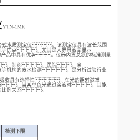
司
仪
YTN-1MK
台式水质测定仪
。
该测定仪
具有波长范围
观等优点，尤其是大屏幕液晶显示
级的产品中具有优势
。
仪器内置
总氮的
标准
测量
，
制药
，
医院
，
食
位等机构的废水检测
，
是分析试验行业
的吸收具有选择性，在光的照射激发
谱，当某单色光通过溶液时，其能
的比例关系。
检测下限