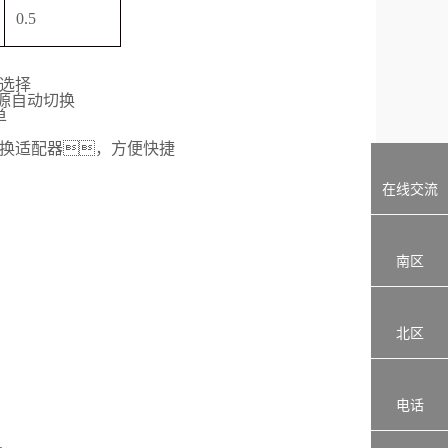
0.5
选择
源自动切换
单
换适配器，方便快捷
在线交流
南区
北区
电话