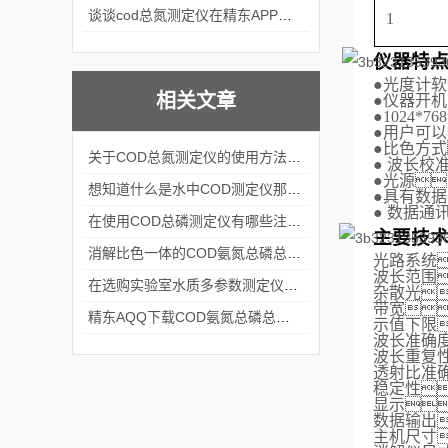
谈谈cod总氮测定仪在精东APP黄页网站中的应用案例
1
仪器特
●
光度计软
相关文章
●
仪器开机
●
1024*7
●
用户可以
●
比色方式
关于COD总氮测定仪的使用方法看完本篇你就知道了
●
波长校准
●
光源
想知道什么是水中COD测定仪那就不要错过本篇
●
具有数据
●
数据通讯
在使用COD总磷测定仪有哪些注意事项呢
主要技
消解比色一体的COD氨氮总磷总氮测定仪|上海精东AQQ下载
光路系统
波长范围
在选购实验室水质多参数测定仪时要考虑这几个关键问题
杂散光
带宽
精东AQQ下载COD氨氮总磷总氮测定仪能用在哪些地方呢
示值下限
波长准确
波长重复
透射比准确
稳定性
显示
数据输出
主机
尺寸