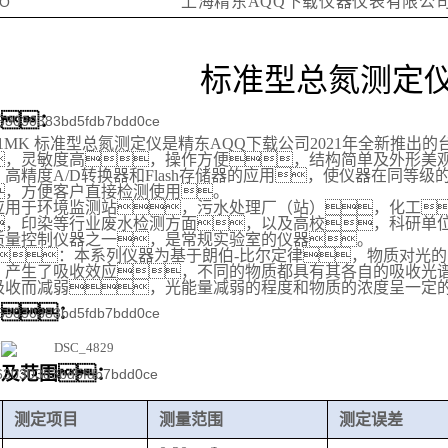
上海精东AQQ下载仪器仪表有限公
标准型总氮
测定
述：
-1MK
标准
型
总氮
测定仪是精东AQQ下载公司20
21
年全新推出的
，
灵敏度高
，
操作方便
，
结构简单及外形美
，
高精度A/D转换器和Flash存储器的应用，使仪器在同等
，
方便客户直接检测使用。
应用于环境监测站
，
污水处理厂（站）
，
化工

，
印染等行业废水检测方面，以及高校
，
科研单
质量控制仪器之一，是常规实验室的仪器。
：本系列仪器为基于朗伯-比尔定律，物质对光
，产生了吸收效应，不同的物质都具有其各自的吸收光
吸收而减弱，光能量减弱的程度和物质的浓度呈一定
片：
目及范围：
测定项目
测量范围
测定误差