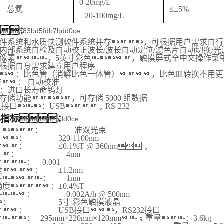
0-20mg/L
总氮
≤±5%
20-100mg/L
点：
件系统和水质快测软件系统并存，可根据
用户需求
自行
内部系统自检及自动校正波长/波长自动定位/滤色片自动切换/光
68像素
，5英寸彩色，
触摸屏式全中文操作菜
根据自身需求建立用户程序
：比色管（消解比色一体管）
，比色皿
转换不用更
： 自动校准
：进口长寿命钨灯
存储功能，可存储
5
000 组数据
接口：USB
，
RS-232
术指标：
：
准双光束
：
320-1100nm
：
≤0.1%T @ 360nm，
：
4nm
：
0.001
度：
±1.2nm
性：
1nm
度：±0.4%T
：
0.002A/h @ 500nm
：
5寸 彩色触摸液晶
：
USB接口，RS232接口
：
295
mm×
2
20mm×1
2
0mm
；重量：
3.6kg