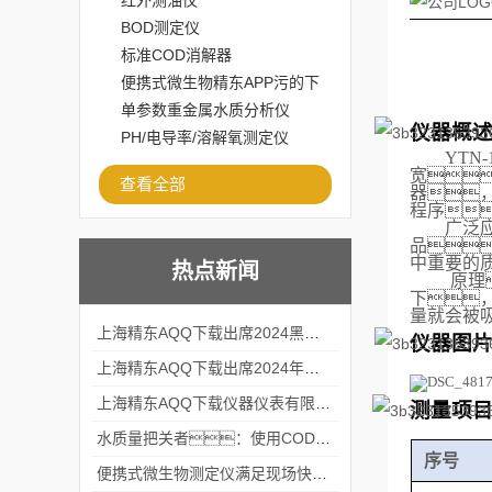
红外测油仪
BOD测定仪
标准COD消解器
便携式微生物精东APP污的下
载安装
单参数重金属水质分析仪
仪器概
PH/电导率/溶解氧测定仪
YTN
宽

查看全部
器

程序
广泛
品

中重要的
热点新闻
原理
下
量就会被
上海精东AQQ下载出席2024黑龙江仪商年度峰会
仪器图
上海精东AQQ下载出席2024年第六届华南科学仪器联盟大学堂行业年会
上海精东AQQ下载仪器仪表有限公司参加2024 广东生物医学工程学会精密仪器分会
测量项
水质量把关者：使用COD氨氮快速测定仪确保安全标准
序号
便携式微生物测定仪满足现场快速检测的需求