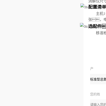
消解仪
尺
配置清
主机
张，
选配件
移液
产
品
您的姓
名