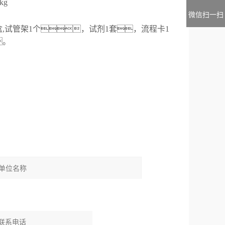
kg
微信扫一扫
盒
,
试管架1个，试剂
1
套，
流程卡
1
。