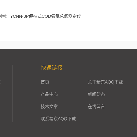
），
三加四=7
：
YCNN-3P便携式COD氨氮总氮测定仪
快速链接
栋
首页
关于精东AQQ下载
产品中心
新闻动态
技术文章
在线留言
联系精东AQQ下载