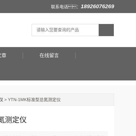
18926076269
联系电话：
文章
在线留言
仪
> YTN-1MK标准型总氮测定仪
氮测定仪