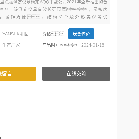
 标准型总氮测定仪是精东AQQ下载公司2021年全新推出的台
。该测定仪具有波长范围宽，灵敏度
，操作方便，结构简单及外形美观等优
尤其是大屏幕液晶显示器，高精度A/D转换器
存储器的应用，使仪器在同等级的产品中具有优
：
YANSHI/研世
价格：
我要询价
：
生产厂家
产品时间：
2024-01-18
线留言
在线交流