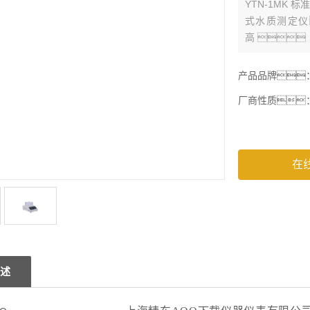
YTN-1MK
式水质测定仪
高
点，
和Flash
产品品牌
势。
厂商性质
在
述