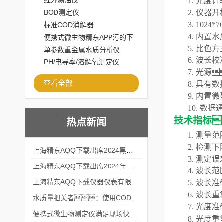
红外测油仪
1.
光度计
BOD测定仪
2.
仪器开
3.
1024*7
标准COD消解器
4.
内置水
便携式微生物精东APP污的下
5.
比色方
载安装
单参数重金属水质分析仪
6.
波长校
PH/电导率/溶解氧测定仪
7.
光源

查看全部
8.
具有数
9.
内置微
10.
数据
技术指标
热点新闻
1.
测量范
2.
检测下
上海精东AQQ下载出席2024黑龙江仪商年度峰会
3.
测定误
上海精东AQQ下载出席2024年第六届华南科学仪器联盟大学堂行业年会
4.
波长范
上海精东AQQ下载仪器仪表有限公司参加2024 广东生物医学工程学会精密仪器分会
5.
波长准
6.
波长重
水质量把关者：使用COD氨氮快速测定仪确保安全标准
7.
光度准
便携式微生物测定仪满足现场快速检测的需求
8.
光度重