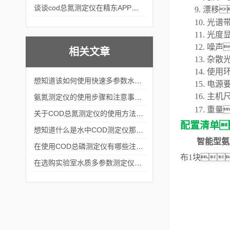
谈谈cod总氮测定仪在精东APP黄页网站中的应用案例
9.
漂移

10.
光谱
11.
光度
12.
噪声
相关文章
13.
杂散
14.
使用
想知道该如何使用快速多参数水质测定仪就不要错过本篇
15.
电源
16.
主机
氨氮测定仪的使用步骤和注意事项分析
17.
重量
关于COD总氮测定仪的使用方法看完本篇你就知道了
配置清单

想知道什么是水中COD测定仪那就不要错过本篇
智能型
氨
在使用COD总磷测定仪有哪些注意事项呢
布
1块
在选购实验室水质多参数测定仪时要考虑这几个关键问题