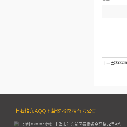
码：
请输入计算结
拉伯数字）
如：三加
上一篇
上海精东AQQ下载仪器仪表有限公司
地址：上海市浦东新区祝桥镇金亮路52号A栋