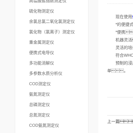
高锰酸盐指数测定仪
硫化物测定仪
现在使用
余氯总氯二氧化氯测定仪
*的便捷式货
氯化物（氯离子）测定仪
*便携
机器灵活
重金属测定仪
灵活的培养
便携式电导仪
符合WHO
多功能消解仪
预制的浸片
单。
多参数水质分析仪
COD测定仪
氨氮测定仪
总磷测定仪
总氮测定仪
上一篇
COD氨氮测定仪