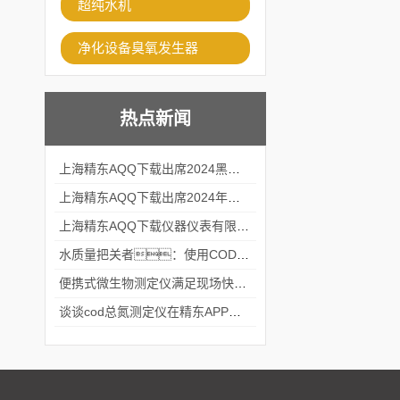
超纯水机
净化设备臭氧发生器
热点新闻
上海精东AQQ下载出席2024黑龙江仪商年度峰会
上海精东AQQ下载出席2024年第六届华南科学仪器联盟大学堂行业年会
上海精东AQQ下载仪器仪表有限公司参加2024 广东生物医学工程学会精密仪器分会
水质量把关者：使用COD氨氮快速测定仪确保安全标准
便携式微生物测定仪满足现场快速检测的需求
谈谈cod总氮测定仪在精东APP黄页网站中的应用案例