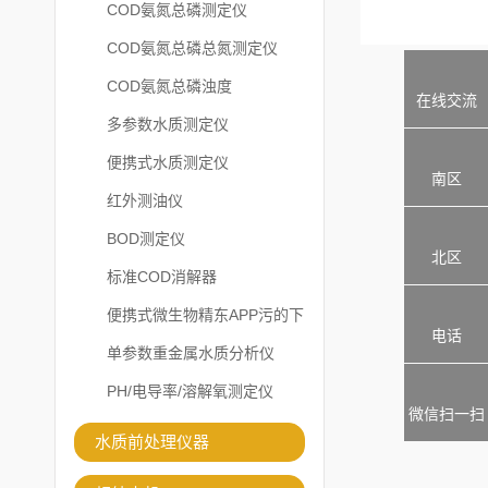
COD氨氮总磷测定仪
COD氨氮总磷总氮测定仪
COD氨氮总磷浊度
在线交流
多参数水质测定仪
便携式水质测定仪
南区
红外测油仪
BOD测定仪
北区
标准COD消解器
便携式微生物精东APP污的下
电话
载安装
单参数重金属水质分析仪
PH/电导率/溶解氧测定仪
微信扫一扫
水质前处理仪器